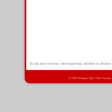
Bu site alkol sorunları, alkol bağımlılığı, alkoliklik ve alkolizm t
© 2009 Kültegin Ögel | Web Yazılım