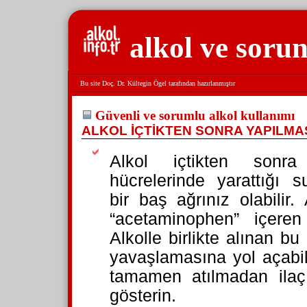
alkol ve sorun
Bu site Doç. Dr. Kültegin Ögel tarafından hazırlanmıştır
Güvenli ve sorumlu alkol kullanımı
ALKOL İÇTİKTEN SONRA YAPILM
Alkol içtikten sonra
hücrelerinde yarattığı s
bir baş ağrınız olabilir
“acetaminophen” içeren 
Alkolle birlikte alınan b
yavaşlamasına yol açabili
tamamen atılmadan ila
gösterin.